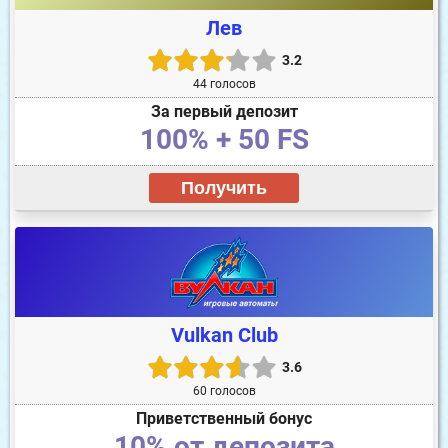
Лев
3.2
44 голосов
За первый депозит
100% + 50 FS
Получить
Vulkan Club
3.6
60 голосов
Приветственный бонус
10% от депозита