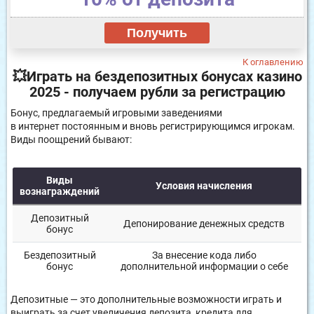
Получить
К оглавлению
💥Играть на бездепозитных бонусах казино
2025 - получаем рубли за регистрацию
Бонус, предлагаемый игровыми заведениями
в интернет постоянным и вновь регистрирующимся игрокам.
Виды поощрений бывают:
Виды
Условия начисления
вознаграждений
Депозитный
Депонирование денежных средств
бонус
Бездепозитный
За внесение кода либо
бонус
дополнительной информации о себе
Депозитные — это дополнительные возможности играть и
выиграть за счет увеличения депозита, кредита для