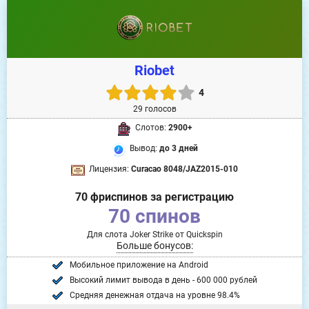
Riobet
4
29 голосов
Слотов:
2900+
Вывод:
до 3 дней
Лицензия:
Curacao 8048/JAZ2015-010
70 фриспинов за регистрацию
70 спинов
Для слота Joker Strike от Quickspin
Больше бонусов:
Мобильное приложение на Android
Высокий лимит вывода в день - 600 000 рублей
Средняя денежная отдача на уровне 98.4%