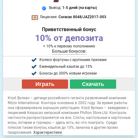
d,
т
8
n
N
ь
0
o
Способы
Вывод:
1-5 дней (на карты)
Телефон:
et
0
.r
депозита:
el
7
u
Лицензия:
Curacao 8048/JAZ2017-003
le
7
r,
Почта:
-
0
S
0
Приветственный бонус
kr
1
Телефон:
-
ill
10% от депозита
,
П
Bi
р
+ 10% к первому пополнению
З
tc
и
Больше бонусов:
а
oi
в
д
n
е
е
Колесо фортуны с крупными призами
5
т
п
0
Еженедельный кэшбэк до 15%
с
о
0
т
з
Бонусы до 300% новым игрокам
0
в
и
Лимит
в
е
т
вывода:
Играть
Скачать
д
н
Бонусы:
ы
е
н
,
н
ы
О
ф
ь
й,
н
Клуб Вулкан – детище российского гиганта развлечений компании
р
2
н
л
и
Ritzio International. Контора основана в 2002 году. За время работы
-
а
а
с
она сформировала хорошую репутацию. Клуб Вулкан – заведение с
Время
3
Бонусы:
1
й
п
лицензией Кюрасао кипрской компании Philton Store Ltd. Контроль
вывода:
д
-
н
и
честности распространяется на все. Слоты, настольные и карточные
н
ы
к
н
игры, лотереи и турниры – здесь есть, во что поиграть. Среди
я
й
а
ы
плюсов также бонусы, кэшбэк до 10%, заначка и другие промо
д
з
Е
Vi
е
и
предложения.
Характеристики
с
s
Верификация:
п
Тип
н
т
a,