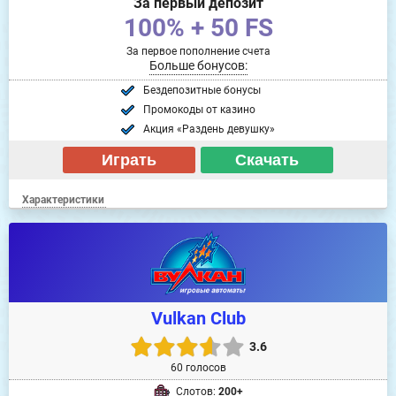
За первый депозит
ь
з
-
ф
100% + 50 FS
и
u
а
т
p
б
н
Сайт:
.
За первое пополнение счета
а
ы
c
Больше бонусов:
н
й,
a
к
д
s
Бездепозитные бонусы
6
Бонусы:
е
i
0
Промокоды от казино
п
n
0
о
o
Акция «Раздень девушку»
0
з
s
0
и
u
Играть
Скачать
0
т
p
р
н
p
Лимит
у
ы
О
or
вывода:
б
й,
н
Характеристики
t
.
К
Тип
л
@
в
е
казино:
а
pi
д
ш
й
Почта:
n
е
б
н
-
н
э
u
2
ь
к
p.
Дата
0
д
Vi
c
основания:
2
о
s
a
0
3
a,
si
Vulkan Club
Время
l
д
M
n
вывода:
e
н
a
o
v
3.6
е
st
+
k
й
er
3
a
60 голосов
C
Е
5
Сайт:
s
ar
с
7
i
Слотов:
200+
Верификация: