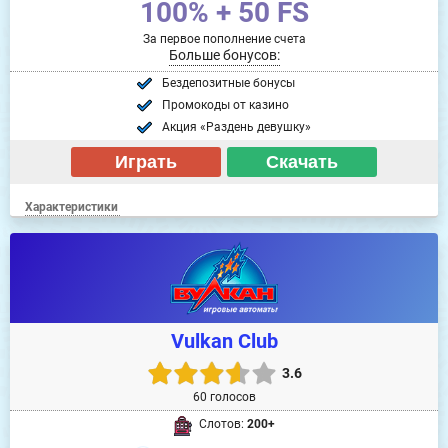
ф
100% + 50 FS
и
u
а
т
p
б
н
Сайт:
.
За первое пополнение счета
а
ы
c
Больше бонусов:
н
й,
a
к
д
s
Бездепозитные бонусы
6
Бонусы:
е
i
0
Промокоды от казино
п
n
0
о
o
Акция «Раздень девушку»
0
з
s
0
и
u
Играть
Скачать
0
т
p
р
н
p
Лимит
у
ы
О
or
вывода:
б
й,
н
Характеристики
t
.
К
Тип
л
@
в
е
казино:
а
pi
д
ш
й
Почта:
n
е
б
н
-
н
э
u
2
ь
к
p.
Дата
0
д
Vi
c
основания:
2
о
s
a
0
3
a,
si
Vulkan Club
Время
l
д
M
n
вывода:
e
н
a
o
v
3.6
е
st
+
k
й
er
3
a
60 голосов
C
Е
5
Сайт:
s
ar
с
7
i
Слотов:
200+
Верификация:
d,
т
8
n
N
ь
0