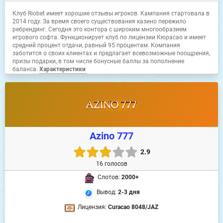
О
н
Клуб Riobet имеет хорошие отзывы игроков. Кампания стартовала в
л
2014 году. За время своего существования казино пережило
а
ребрендинг. Сегодня это контора с широким многообразием
й
игрового софта. Функционирует клуб по лицензии Кюрасао и имеет
н
средний процент отдачи, равный 95 процентам. Компания
к
заботится о своих клиентах и предлагает всевозможные поощрения,
а
призы подарки, в том числе бонусные баллы за пополнение
з
и
баланса.
Характеристики
Тип
н
казино:
о
с
л
и
ц
е
н
з
Azino 777
и
е
2.9
й
2
16 голосов
Дата
0
основания:
1
Слотов:
2000+
4
h
Вывод:
2-3 дня
tt
p
Лицензия:
Curacao 8048/JAZ
s:
//