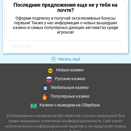
з
с
a
Последние предложения еще не у тебя на
и
л
st
почте?
т,
и
er
к
ц
C
э
е
Оформи подписку и получай эксклюзивные бонусы
ar
ш
н
первым! Также у нас информация о новых вышедших
d,
б
з
казино и самых популярных дающих автоматах среди
W
э
и
e
игроков!
к
е
b
й
M
M
a
2
o
st
0
n
er
1
e
Дата
C
3
y,
основания:
Читать ещё
ar
г
Я
d,
о
н
Vi
д
Способы
д
Новые казино
s
депозита:
е
ik
a,
к
v
Русские казино
W
с
ul
e
Содержание
Д
k
Мобильные казино
b
е
Сайт:
a
M
н
n.
К оглавлению
Популярные казино
o
ь
c
🤔Выбираем самое честное интернет
n
г
o
e
Казино с выводом на Сбербанк
казино 2025 года с выводом рублей
и,
m
y,
А
s
Я
л
u
© Копирование материалов без обратной ссылки запрещено! Все
н
ь
p
д
права защищены политикой конфиденциальности. Сайт носит
ф
p
е
а
исключительно информационный характер и не предлагает играть
or
к
б
t